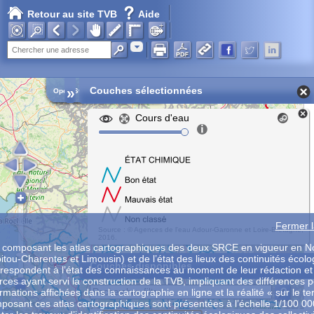
Retour au site TVB
Aide
Chargement en cours...
Adresse
»
Couches sélectionnées
Open Street Map
Cours d'eau
Fermer l
Source : © Agences de l'eau Adour-Garonne et Loire-Bretagne,
2016.
composant les atlas cartographiques des deux SRCE en vigueur en No
itou-Charentes et Limousin) et de l’état des lieux des continuités écol
Couches disponibles
rrespondent à l’état des connaissances au moment de leur rédaction et
es ayant servi la construction de la TVB, impliquant des différences p
ormations affichées dans la cartographie en ligne et la réalité « sur le te
osant ces atlas cartographiques sont présentées à l’échelle 1/100 0