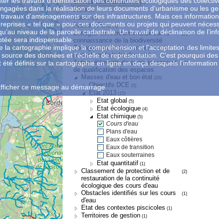
nter les travaux d’identification des continuités écologiques des collectiv
Limites administratives
(5)
 engagées dans la réalisation de leurs documents d’urbanisme ou les ge
Flore
(4)
s travaux d’aménagements sur des infrastructures. Mais ces informatio
Faune
(4)
 reprises « tel que » pour ces documents ou projets qui peuvent nécess
Faune - Flore
(4)
qu’au niveau de la parcelle cadastrale. Un travail de déclinaison de l’in
Zonages environnementaux sur la
(3)
ptée sera indispensable.
connaissance de la biodiversité
 de la cartographie implique la compréhension et l'acceptation des limite
Zonages environnementaux sur la
(13)
la source des données et l’échelle de représentation. C’est pourquoi des
protection de la biodiversité
Autres éléments de connaissance et
été définis sur la cartographie en ligne en deçà desquels l’information 
(25)
de qualification des espaces
Masses d'eau et bon état
(20)
Objectifs DCE
(5)
afficher ce message au démarrage
Etat 2013
(15)
Etat global
(5)
Etat écologique
(4)
Etat chimique
(5)
Cours d'eau
Plans d'eau
Eaux côtières
Eaux de transition
Eaux souterraines
Etat quantitatif
(1)
Classement de protection et de
(2)
restauration de la continuité
écologique des cours d'eau
Obstacles identifiés sur les cours
(1)
d'eau
Etat des contextes piscicoles
(1)
Territoires de gestion
(1)