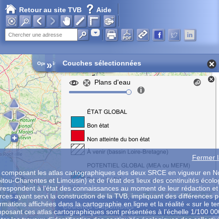
Retour au site TVB
Aide
Adresse
»
Couches sélectionnées
Open Street Map
Plans d'eau
Fermer l
composant les atlas cartographiques des deux SRCE en vigueur en No
itou-Charentes et Limousin) et de l’état des lieux des continuités écol
Source : © Agences de l'eau Adour-Garonne et Loire-Bretagne,
2016.
rrespondent à l’état des connaissances au moment de leur rédaction et
es ayant servi la construction de la TVB, impliquant des différences p
ormations affichées dans la cartographie en ligne et la réalité « sur le te
Couches disponibles
osant ces atlas cartographiques sont présentées à l’échelle 1/100 0