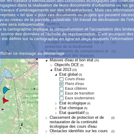
nter les travaux d’identification des continuités écologiques des collectiv
 engagées dans la réalisation de leurs documents d’urbanisme ou les ge
s travaux d’aménagements sur des infrastructures. Mais ces informatio
Limites administratives
 reprises « tel que » pour ces documents ou projets qui peuvent nécess
(5)
Flore
qu’au niveau de la parcelle cadastrale. Un travail de déclinaison de l’in
(4)
Faune
ptée sera indispensable.
(4)
Faune - Flore
 de la cartographie implique la compréhension et l'acceptation des limite
(4)
Zonages environnementaux sur la
la source des données et l’échelle de représentation. C’est pourquoi des
(3)
connaissance de la biodiversité
été définis sur la cartographie en ligne en deçà desquels l’information 
Zonages environnementaux sur la
(13)
protection de la biodiversité
Autres éléments de connaissance et
(25)
afficher ce message au démarrage
de qualification des espaces
Masses d'eau et bon état
(20)
Objectifs DCE
(5)
Etat 2013
(15)
Etat global
(5)
Cours d'eau
Plans d'eau
Eaux côtières
Eaux de transition
Eaux souterraines
Etat écologique
(4)
Etat chimique
(5)
Etat quantitatif
(1)
Classement de protection et de
(2)
restauration de la continuité
écologique des cours d'eau
Obstacles identifiés sur les cours
(1)