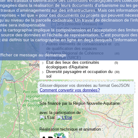
nter les travaux d’identification des continuités écologiques des collectiv
Zonages environnementaux sur la
(13)
 engagées dans la réalisation de leurs documents d’urbanisme ou les ge
protection de la biodiversité
s travaux d’aménagements sur des infrastructures. Mais ces informatio
Protections réglementaires
(7)
 reprises « tel que » pour ces documents ou projets qui peuvent nécess
Protections issues d'un
(3)
engagement international
qu’au niveau de la parcelle cadastrale. Un travail de déclinaison de l’in
ZPS (Directive Oiseaux)
ptée sera indispensable.
SIC (Directive Habitats)
 de la cartographie implique la compréhension et l'acceptation des limite
Zones humides RAMSAR
la source des données et l’échelle de représentation. C’est pourquoi des
Protections par maîtrise foncière
été définis sur la cartographie en ligne en deçà desquels l’information 
(3)
Autres éléments de connaissance et
(25)
de qualification des espaces
Schéma Régional de Cohérence
(46)
afficher ce message au démarrage
Ecologique (SRCE)
Etat des lieux des continuités
(5)
écologiques d'Aquitaine
Diversité paysagère et occupation du
(30)
sol
Glisser-déposer vos données au format GeoJSON
Comment convertir vos données?
Site financé par la Région Nouvelle-Aquitaine
avec la participation de :
Réalisation technique et animation :