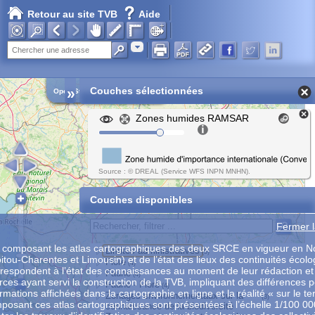
Retour au site TVB
Aide
Adresse
»
Couches sélectionnées
Open Street Map
Zones humides RAMSAR
Source : © DREAL (Service WFS INPN MNHN).
Couches disponibles
Fermer l
composant les atlas cartographiques des deux SRCE en vigueur en No
Limites administratives
(5)
itou-Charentes et Limousin) et de l’état des lieux des continuités écol
Flore
(4)
rrespondent à l’état des connaissances au moment de leur rédaction et
Faune
(4)
es ayant servi la construction de la TVB, impliquant des différences p
Faune - Flore
(4)
ormations affichées dans la cartographie en ligne et la réalité « sur le te
Zonages environnementaux sur la
(3)
osant ces atlas cartographiques sont présentées à l’échelle 1/100 0
connaissance de la biodiversité