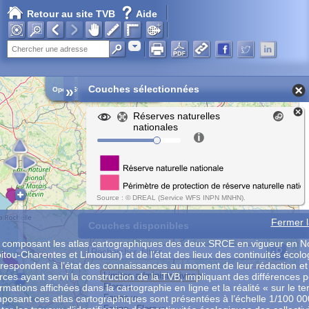
Retour au site TVB
Aide
Adresse
»
Couches sélectionnées
Open Street Map
Réserves naturelles
nationales
Source : © DREAL (Service WFS INPN MNHN).
Fermer l
Couches disponibles
composant les atlas cartographiques des deux SRCE en vigueur en No
itou-Charentes et Limousin) et de l’état des lieux des continuités écol
rrespondent à l’état des connaissances au moment de leur rédaction et
Limites administratives
es ayant servi la construction de la TVB, impliquant des différences p
(5)
Flore
ormations affichées dans la cartographie en ligne et la réalité « sur le te
(4)
Faune
osant ces atlas cartographiques sont présentées à l’échelle 1/100 0
(4)
Faune - Flore