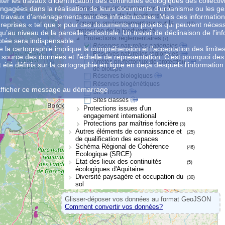
nter les travaux d’identification des continuités écologiques des collectiv
(4)
Zonages environnementaux sur la
 engagées dans la réalisation de leurs documents d’urbanisme ou les ge
(3)
connaissance de la biodiversité
s travaux d’aménagements sur des infrastructures. Mais ces informatio
Zonages environnementaux sur la
 reprises « tel que » pour ces documents ou projets qui peuvent nécess
(13)
protection de la biodiversité
qu’au niveau de la parcelle cadastrale. Un travail de déclinaison de l’in
Protections réglementaires
(7)
ptée sera indispensable.
Réserves naturelles nationales
 de la cartographie implique la compréhension et l'acceptation des limite
Réserves naturelles régionales
la source des données et l’échelle de représentation. C’est pourquoi des
Arrêtés préfectoraux de protection
été définis sur la cartographie en ligne en deçà desquels l’information 
de biotope
Réserves biologiques
Réserves biogénétiques
afficher ce message au démarrage
Sites inscrits
Sites classés
Protections issues d'un
(3)
engagement international
Protections par maîtrise foncière
(3)
Autres éléments de connaissance et
(25)
de qualification des espaces
Schéma Régional de Cohérence
(46)
Ecologique (SRCE)
Etat des lieux des continuités
(5)
écologiques d'Aquitaine
Diversité paysagère et occupation du
(30)
sol
Glisser-déposer vos données au format GeoJSON
Comment convertir vos données?